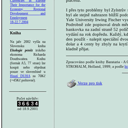
placena.
Currencies in Europe
Their Importance for the
Economy, Regional
I přes tyto problémy byl Zylstrův
Development and
byl ale stejně nahrazen bližší p
Employment
Yale University Irwing Fischer vy
18-22.7.2004
Podrobně zde popisoval druh měn
bankovka na zadní straně 52 políč
Kniha
vydání na rok dopředu. Každý, kdo
den použít - nalepit speciální d
Na jaře 2002 vyšla na
dolar a 4 centy by zbyly na kry
Slovensku kniha
kladně přijat.
Ekologie peněz
irského
ekonoma Richarda
Douthwaitea. Knihu
Zpracováno podle knihy Barataria - A
(formát A5, 77 stran) lze
STROHALM, Holland, 1999; a podle
ht
koupit nebo objednat
pouze ve slovenštině u
Hnutí DUHA
za 70Kč
(+45Kč poštovné).
Verze pro tisk
Počet návštěv:
od 18.9.2001