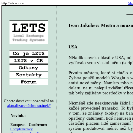
http://lets.ecn.cz/
Sho
Ivan Jakubec: Místní a nouzo
USA
Několik stovek oblastí v USA, od 
vydávalo svou vlastní měnu (scrip)
Prvním městem, které si chtělo v 
Zylstra použil modelů Wörglu a wä
emisi nové měny. Namísto toho n
dolaru, na ni nalepil zvláštní tř
tak byly zajištěny prostředky v h
Chcete dostávat upozornění na
Nicméně zde neexistovala žádná mo
aktualizace těchto stránek?
každé provedené transakci. To byl
v tom, že známky (kolky) na ban
Novinka
opatřeny datumem, lidé nemuseli 
částečně placeni lidé zaměstnaní
European Conference:
systém produkoval méně, než by 
Complementary