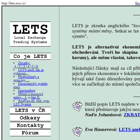
http://lets.ecn.cz/
Sho
LETS je zkratka anglického "
loc
systémy
místní
měny
. Setkat se lz
výměn
".
LETS je alternativní ekono
obchodování. Tvoří ho skupina 
koruny), ale měnu vlastní, takovo
Zkratky:
1
|
2
|
3
|
4
|
5
|
6
Následující články mají za cíl při
LETS aneb Jak se
jejich přínos ekonomice v lokáln
vyhnout...
Předpoklady a
bývají také často důrazňovány psy
principy ...
více se začleňují do místní společno
Ekonomický systém
daru
Intertrading
Místní a nouzové
měny... I.
a
část II.
Analýza alt. plat. syst.
Bližší popis LETS najdete 
LET Systém
která představuje jakýsi nez
Naďa Johanisová:
ZKRA
Eva Hauserová:
LETS aneb