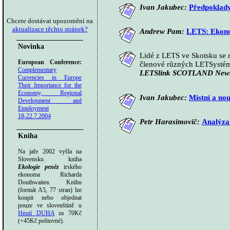
Ivan Jakubec:
Předpoklady
Chcete dostávat upozornění na
aktualizace těchto stránek?
Andrew Pam:
LETS: Ekono
Novinka
Lidé z LETS ve Skotsku se r
European Conference:
členové různých LETSystémů
Complementary
LETSlink SCOTLAND Newsl
Currencies in Europe
Their Importance for the
Economy, Regional
Ivan Jakubec:
Místní a nou
Development and
Employment
18-22.7.2004
Petr Harasimovič:
Analýza
Kniha
Na jaře 2002 vyšla na
Slovensku kniha
Ekologie peněz
irského
ekonoma Richarda
Douthwaitea. Knihu
(formát A5, 77 stran) lze
koupit nebo objednat
pouze ve slovenštině u
Hnutí DUHA
za 70Kč
(+45Kč poštovné).